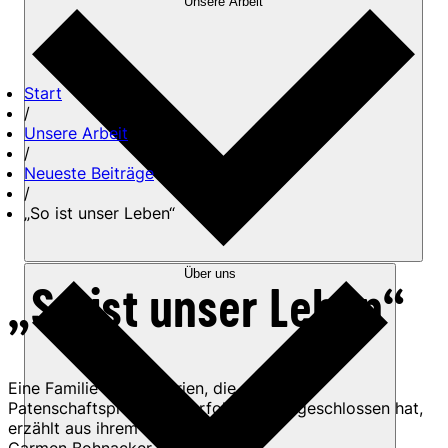
Unsere Arbeit
Start
/
Unsere Arbeit
/
Neueste Beiträge
/
„So ist unser Leben“
Über uns
„So ist unser Leben“
Eine Familie aus Bulgarien, die das
Patenschaftsprogramm erfolgreich abgeschlossen hat,
erzählt aus ihrem Alltag.