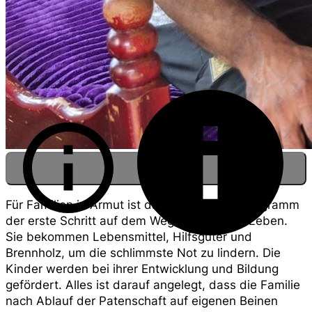
Für Familien in Armut ist das Patenschaftsprogramm
der erste Schritt auf dem Weg in ein neues Leben.
Sie bekommen Lebensmittel, Hilfsgüter und
Brennholz, um die schlimmste Not zu lindern. Die
Severin, Nadka und ihre Kinder
Kinder werden bei ihrer Entwicklung und Bildung
gefördert. Alles ist darauf angelegt, dass die Familie
nach Ablauf der Patenschaft auf eigenen Beinen